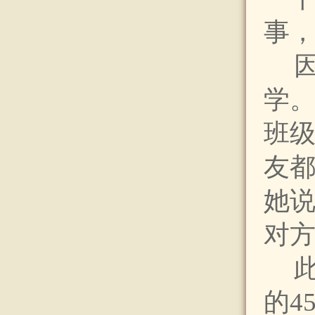
事，
学
班
友
她
对
的4