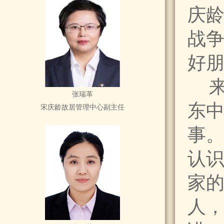
庆
战争
好朋
来
张瑞革
东
宋庆龄故居管理中心副主任
事
认
家
人，