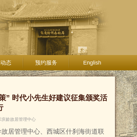
究动态
预约服务
English
策” 时代小先生好建议征集颁奖活
行
宋庆龄故居管理中心
龄故居管理中心、西城区什刹海街道联