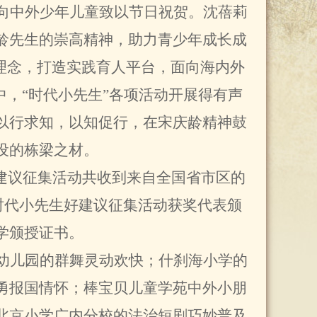
向中外少年儿童致以节日祝贺。沈蓓莉
龄先生的崇高精神，助力青少年成长成
理念，打造实践育人平台，面向海内外
中，“时代小先生”各项活动开展得有声
以行求知，以知促行，在宋庆龄精神鼓
设的栋梁之材。
好建议征集活动共收到来自全国省市区的
”时代小先生好建议征集活动获奖代表颁
学颁授证书。
幼儿园的群舞灵动欢快；什刹海小学的
勇报国情怀；棒宝贝儿童学苑中外小朋
北京小学广内分校的法治短剧巧妙普及